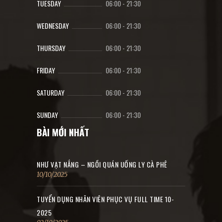
TUESDAY
06:00
-
21:30
WEDNESDAY
06:00
-
21:30
THURSDAY
06:00
-
21:30
FRIDAY
06:00
-
21:30
SATURDAY
06:00
-
21:30
SUNDAY
06:00
-
21:30
BÀI MỚI NHẤT
NHƯ VẠT NẮNG – NGỒI QUÁN UỐNG LY CÀ PHÊ
10/10/2025
TUYỂN DỤNG NHÂN VIÊN PHỤC VỤ FULL TIME 10-
2025