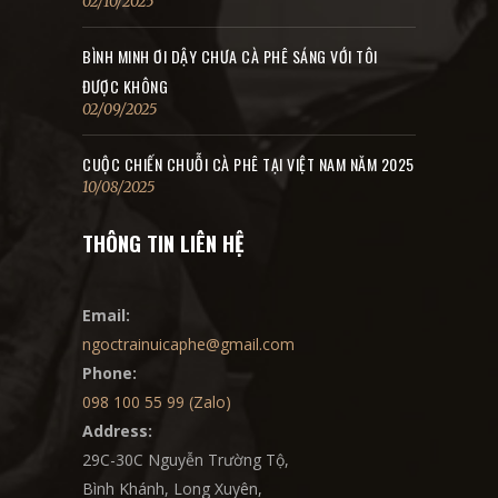
02/10/2025
BÌNH MINH ƠI DẬY CHƯA CÀ PHÊ SÁNG VỚI TÔI
ĐƯỢC KHÔNG
02/09/2025
CUỘC CHIẾN CHUỖI CÀ PHÊ TẠI VIỆT NAM NĂM 2025
10/08/2025
THÔNG TIN LIÊN HỆ
Email:
ngoctrainuicaphe@gmail.com
Phone:
098 100 55 99 (Zalo)
Address:
29C-30C Nguyễn Trường Tộ,
Bình Khánh, Long Xuyên,