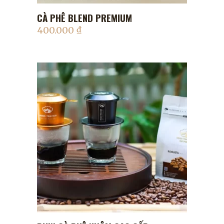
CÀ PHÊ BLEND PREMIUM
ADD TO CART
400.000
₫