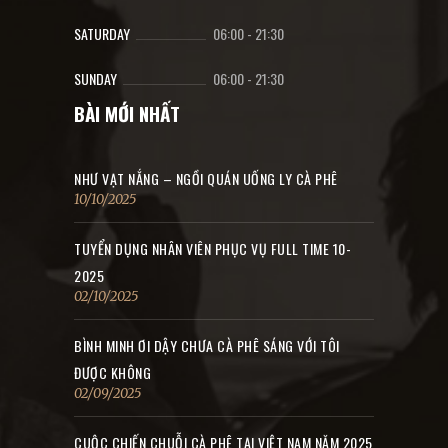
SATURDAY
06:00
-
21:30
SUNDAY
06:00
-
21:30
BÀI MỚI NHẤT
NHƯ VẠT NẮNG – NGỒI QUÁN UỐNG LY CÀ PHÊ
10/10/2025
TUYỂN DỤNG NHÂN VIÊN PHỤC VỤ FULL TIME 10-
2025
02/10/2025
BÌNH MINH ƠI DẬY CHƯA CÀ PHÊ SÁNG VỚI TÔI
ĐƯỢC KHÔNG
02/09/2025
CUỘC CHIẾN CHUỖI CÀ PHÊ TẠI VIỆT NAM NĂM 2025