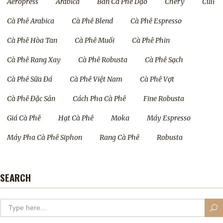
Aeropress
Arabica
Bán Cà Phê Dạo
Chery
Culi
Cà Phê Arabica
Cà Phê Blend
Cà Phê Espresso
Cà Phê Hòa Tan
Cà Phê Muối
Cà Phê Phin
Cà Phê Rang Xay
Cà Phê Robusta
Cà Phê Sạch
Cà Phê Sữa Đá
Cà Phê Việt Nam
Cà Phê Vợt
Cà Phê Đặc Sản
Cách Pha Cà Phê
Fine Robusta
Giá Cà Phê
Hạt Cà Phê
Moka
Máy Espresso
Máy Pha Cà Phê Siphon
Rang Cà Phê
Robusta
SEARCH