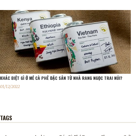
KHÁC BIỆT GÌ Ở MẺ CÀ PHÊ ĐẶC SẢN TỪ NHÀ RANG NGỌC TRAI NÚI?
01/12/2022
TAGS