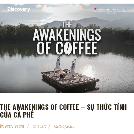
THE AWAKENINGS OF COFFEE – SỰ THỨC TỈNH
CỦA CÀ PHÊ
by
NTN Team
Tin Tức
02/04/2025