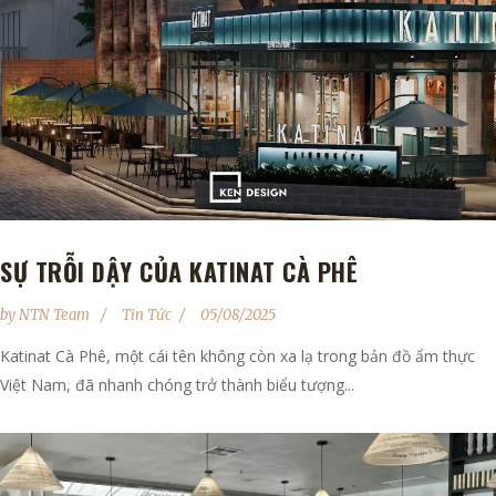
SỰ TRỖI DẬY CỦA KATINAT CÀ PHÊ
by
NTN Team
Tin Tức
05/08/2025
Katinat Cà Phê, một cái tên không còn xa lạ trong bản đồ ẩm thực
Việt Nam, đã nhanh chóng trở thành biểu tượng...