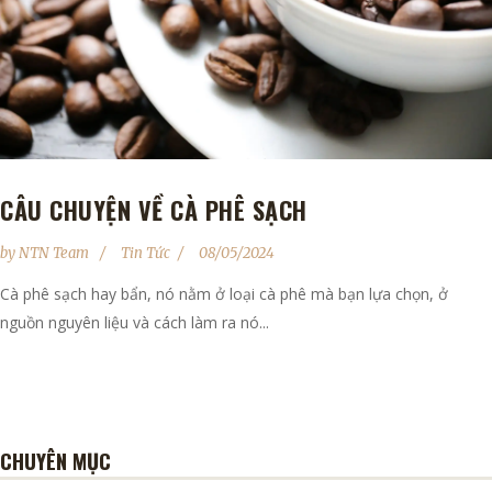
CÂU CHUYỆN VỀ CÀ PHÊ SẠCH
by
NTN Team
Tin Tức
08/05/2024
Cà phê sạch hay bẩn, nó nằm ở loại cà phê mà bạn lựa chọn, ở
nguồn nguyên liệu và cách làm ra nó...
CHUYÊN MỤC