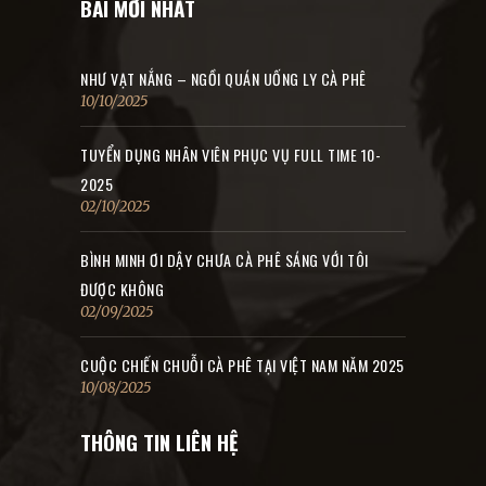
BÀI MỚI NHẤT
NHƯ VẠT NẮNG – NGỒI QUÁN UỐNG LY CÀ PHÊ
10/10/2025
TUYỂN DỤNG NHÂN VIÊN PHỤC VỤ FULL TIME 10-
2025
02/10/2025
BÌNH MINH ƠI DẬY CHƯA CÀ PHÊ SÁNG VỚI TÔI
ĐƯỢC KHÔNG
02/09/2025
CUỘC CHIẾN CHUỖI CÀ PHÊ TẠI VIỆT NAM NĂM 2025
10/08/2025
THÔNG TIN LIÊN HỆ