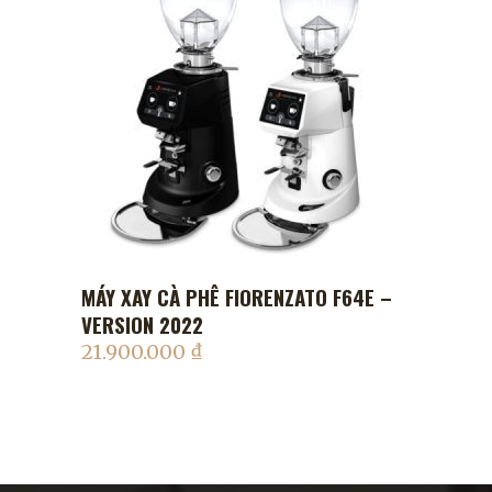
MÁY XAY CÀ PHÊ FIORENZATO F64E –
ADD TO CART
VERSION 2022
21.900.000
₫