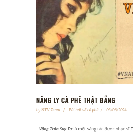
NÂNG LY CÀ PHÊ THẬT ĐẮNG
by
NTN Team
Bài hát về cà phê
03/08/2024
Vầng Trán Suy Tư
là một sáng tác được nhạc sĩ 