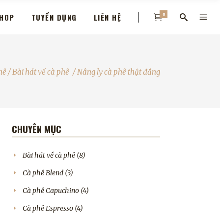
0
HOP
TUYỂN DỤNG
LIÊN HỆ
hê
/
Bài hát về cà phê
/
Nâng ly cà phê thật đắng
CHUYÊN MỤC
Bài hát về cà phê
(8)
Cà phê Blend
(3)
Cà phê Capuchino
(4)
Cà phê Espresso
(4)