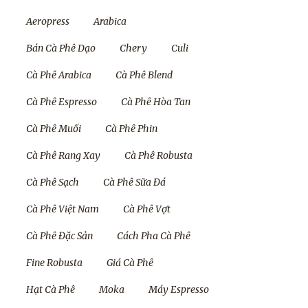
Aeropress
Arabica
Bán Cà Phê Dạo
Chery
Culi
Cà Phê Arabica
Cà Phê Blend
Cà Phê Espresso
Cà Phê Hòa Tan
Cà Phê Muối
Cà Phê Phin
Cà Phê Rang Xay
Cà Phê Robusta
Cà Phê Sạch
Cà Phê Sữa Đá
Cà Phê Việt Nam
Cà Phê Vợt
Cà Phê Đặc Sản
Cách Pha Cà Phê
Fine Robusta
Giá Cà Phê
Hạt Cà Phê
Moka
Máy Espresso