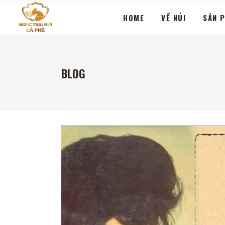
HOME
VỀ NÚI
SẢN 
BLOG