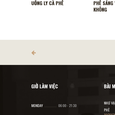
UỐNG LY CÀ PHÊ
PHÊ SÁNG 
KHÔNG
GIỜ LÀM VIỆC
BÀI 
NHƯ VẠ
MONDAY
06:00
-
21:30
PHÊ