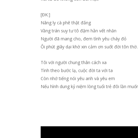
[ĐK:]
Nâng ly cà phê thật đắng
Vầng trán suy tư tô đậm hằn vết nhăn
Người đã mang cho, đem tình yêu cháy đỏ
Ôi phút giây dại khờ xin cảm ơn suốt đời tôn thờ.
Tôi với người chung thân cách xa
Tình theo bước lạ, cuộc đời ta với ta
Còn nhớ tiếng nói yêu anh và yêu em
Nếu hình dung kỷ niệm lòng tuổi trẻ đôi lần muốn