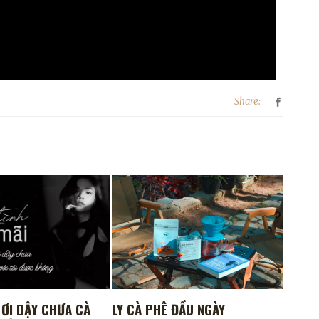
Share:
 ƠI DẬY CHƯA CÀ
LY CÀ PHÊ ĐẦU NGÀY