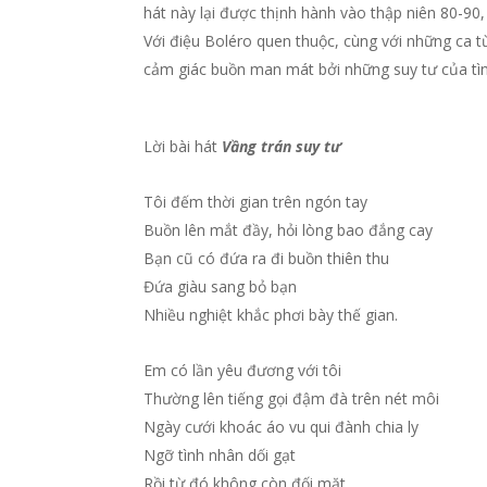
hát này lại được thịnh hành vào thập niên 80-90,
Với điệu Boléro quen thuộc, cùng với những ca từ
cảm giác buồn man mát bởi những suy tư của tìn
Lời bài hát
Vầng trán suy tư
Tôi đếm thời gian trên ngón tay
Buồn lên mắt đầy, hỏi lòng bao đắng cay
Bạn cũ có đứa ra đi buồn thiên thu
Đứa giàu sang bỏ bạn
Nhiều nghiệt khắc phơi bày thế gian.
Em có lần yêu đương với tôi
Thường lên tiếng gọi đậm đà trên nét môi
Ngày cưới khoác áo vu qui đành chia ly
Ngỡ tình nhân dối gạt
Rồi từ đó không còn đối mặt.