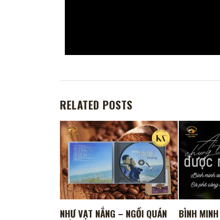
RELATED POSTS
NHƯ VẠT NẮNG – NGỒI QUÁN
BÌNH MINH