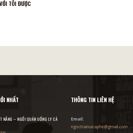
VỚI TÔI ĐƯỢC
MỚI NHẤT
THÔNG TIN LIÊN HỆ
T NẮNG – NGỒI QUÁN UỐNG LY CÀ
Email:
ngoctrainuicaphe@gmail.com