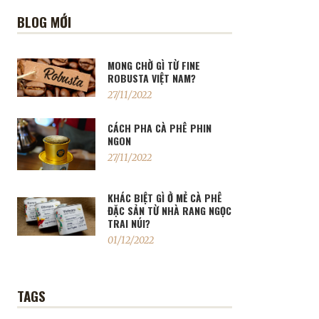
BLOG MỚI
MONG CHỜ GÌ TỪ FINE
ROBUSTA VIỆT NAM?
27/11/2022
CÁCH PHA CÀ PHÊ PHIN
NGON
27/11/2022
KHÁC BIỆT GÌ Ở MẺ CÀ PHÊ
ĐẶC SẢN TỪ NHÀ RANG NGỌC
TRAI NÚI?
01/12/2022
TAGS