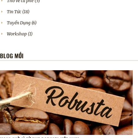
Thơ về cà phê
(5)
Tin Tức
(18)
Tuyển Dụng
(6)
Workshop
(1)
BLOG MỚI