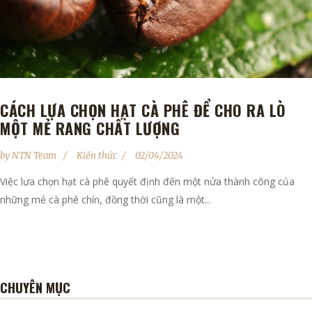
CÁCH LỰA CHỌN HẠT CÀ PHÊ ĐỂ CHO RA LÒ
MỘT MẺ RANG CHẤT LƯỢNG
by
NTN Team
Kiến thức
02/04/2024
Việc lựa chọn hạt cà phê quyết định đến một nửa thành công của
những mẻ cà phê chín, đồng thời cũng là một...
CHUYÊN MỤC