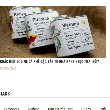
KHÁC BIỆT GÌ Ở MẺ CÀ PHÊ ĐẶC SẢN TỪ NHÀ RANG NGỌC TRAI NÚI?
01/12/2022
TAGS
Aeropress
Arabica
Bán Cà Phê Dạo
Chery
Culi