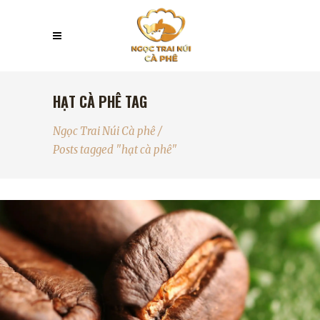
HẠT CÀ PHÊ TAG
Ngọc Trai Núi Cà phê
/
Posts tagged "hạt cà phê"