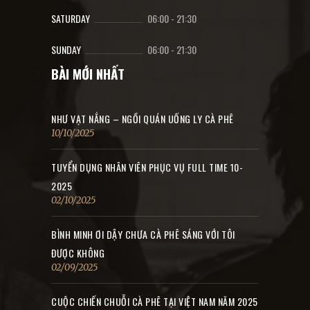
SATURDAY
06:00
-
21:30
SUNDAY
06:00
-
21:30
BÀI MỚI NHẤT
NHƯ VẠT NẮNG – NGỒI QUÁN UỐNG LY CÀ PHÊ
10/10/2025
TUYỂN DỤNG NHÂN VIÊN PHỤC VỤ FULL TIME 10-
2025
02/10/2025
BÌNH MINH ƠI DẬY CHƯA CÀ PHÊ SÁNG VỚI TÔI
ĐƯỢC KHÔNG
02/09/2025
CUỘC CHIẾN CHUỖI CÀ PHÊ TẠI VIỆT NAM NĂM 2025