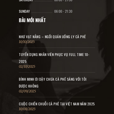
SUNDAY
06:00
-
21:30
BÀI MỚI NHẤT
NHƯ VẠT NẮNG – NGỒI QUÁN UỐNG LY CÀ PHÊ
10/10/2025
TUYỂN DỤNG NHÂN VIÊN PHỤC VỤ FULL TIME 10-
2025
02/10/2025
BÌNH MINH ƠI DẬY CHƯA CÀ PHÊ SÁNG VỚI TÔI
ĐƯỢC KHÔNG
02/09/2025
CUỘC CHIẾN CHUỖI CÀ PHÊ TẠI VIỆT NAM NĂM 2025
10/08/2025