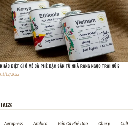
KHÁC BIỆT GÌ Ở MẺ CÀ PHÊ ĐẶC SẢN TỪ NHÀ RANG NGỌC TRAI NÚI?
01/12/2022
TAGS
Aeropress
Arabica
Bán Cà Phê Dạo
Chery
Culi