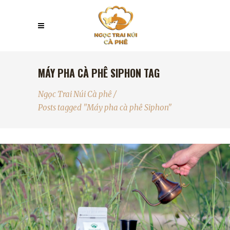
MÁY PHA CÀ PHÊ SIPHON TAG
Ngọc Trai Núi Cà phê
/
Posts tagged "Máy pha cà phê Siphon"