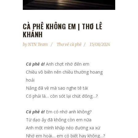
CÀ PHÊ KHÔNG EM | THƠ LÊ
KHÁNH
by
NTN Team
Thơ về cà phê
15/08/2024
Cà phê à!
Anh chợt nhớ đến em
Chiều vô biên nên chiều thường hoang
hoải
Nắng đã về mà sao nghe tê tái
Có phải là… còn sót lại chút đông…?
Cà phê à!
Em có nhớ anh không?
Từ dạo ấy đã không còn em nữa
Anh một mình khắp nẻo đường xa xứ
Nhớ em hoài… em có biết hay không…?