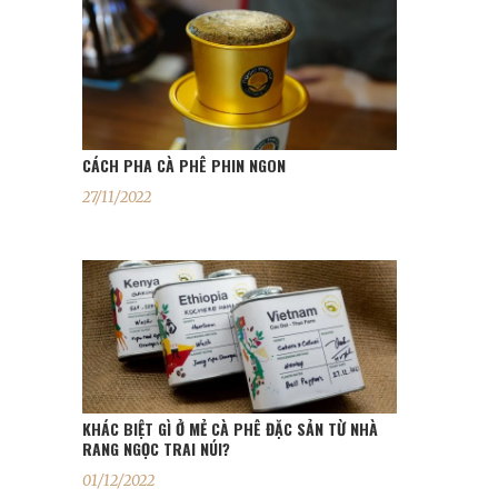
CÁCH PHA CÀ PHÊ PHIN NGON
27/11/2022
KHÁC BIỆT GÌ Ở MẺ CÀ PHÊ ĐẶC SẢN TỪ NHÀ
RANG NGỌC TRAI NÚI?
01/12/2022