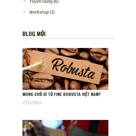
Tuyển Dụng
(6)
Workshop
(1)
BLOG MỚI
MONG CHỜ GÌ TỪ FINE ROBUSTA VIỆT NAM?
27/11/2022