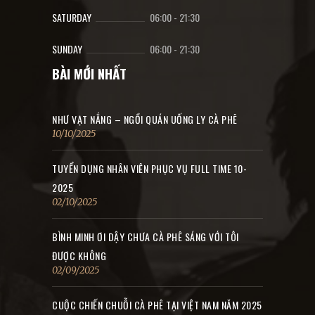
SATURDAY
06:00
-
21:30
SUNDAY
06:00
-
21:30
BÀI MỚI NHẤT
NHƯ VẠT NẮNG – NGỒI QUÁN UỐNG LY CÀ PHÊ
10/10/2025
TUYỂN DỤNG NHÂN VIÊN PHỤC VỤ FULL TIME 10-
2025
02/10/2025
BÌNH MINH ƠI DẬY CHƯA CÀ PHÊ SÁNG VỚI TÔI
ĐƯỢC KHÔNG
02/09/2025
CUỘC CHIẾN CHUỖI CÀ PHÊ TẠI VIỆT NAM NĂM 2025