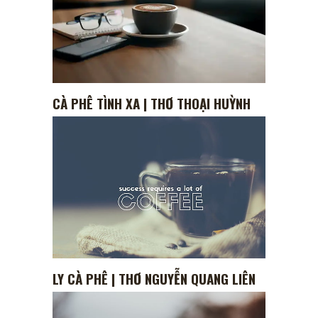
CÀ PHÊ TÌNH XA | THƠ THOẠI HUỲNH
LY CÀ PHÊ | THƠ NGUYỄN QUANG LIÊN