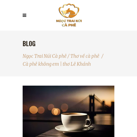
BLOG
Ngọc Trai Núi Cà phê
/
Thơ về cà phê
/
Cà phê không em | thơ Lê Khánh