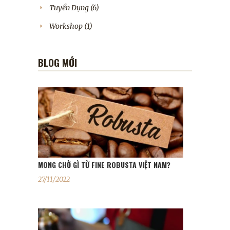
Tuyển Dụng
(6)
Workshop
(1)
BLOG MỚI
MONG CHỜ GÌ TỪ FINE ROBUSTA VIỆT NAM?
27/11/2022