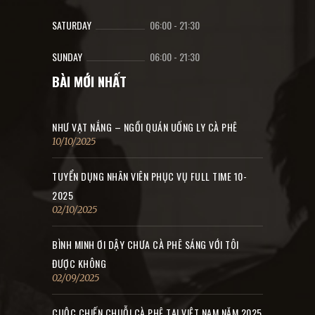
SATURDAY
06:00
-
21:30
SUNDAY
06:00
-
21:30
BÀI MỚI NHẤT
NHƯ VẠT NẮNG – NGỒI QUÁN UỐNG LY CÀ PHÊ
10/10/2025
TUYỂN DỤNG NHÂN VIÊN PHỤC VỤ FULL TIME 10-
2025
02/10/2025
BÌNH MINH ƠI DẬY CHƯA CÀ PHÊ SÁNG VỚI TÔI
ĐƯỢC KHÔNG
02/09/2025
CUỘC CHIẾN CHUỖI CÀ PHÊ TẠI VIỆT NAM NĂM 2025