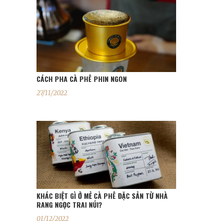
CÁCH PHA CÀ PHÊ PHIN NGON
27/11/2022
KHÁC BIỆT GÌ Ở MẺ CÀ PHÊ ĐẶC SẢN TỪ NHÀ
RANG NGỌC TRAI NÚI?
01/12/2022