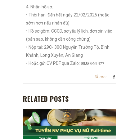
4. Nhận hồ sơ:
• Thời hạn: Đến hết ngày 22/02/2025 (hoặc
sớm hơn nếu nhận đủ)
• Hồ sơ gồm: CCCD, sơ yếu lý lịch, đơn xin việc
(bản sao, không cần công chứng)
• Nộp tại: 29C- 30C Nguyễn Trường Tộ, Bình
Khánh, Long Xuyên, An Giang
• Hoặc gửi CV PDF qua Zalo: 𝟎𝟖𝟑𝟓 𝟎𝟔𝟒 𝟒𝟕𝟕
Share:
RELATED POSTS