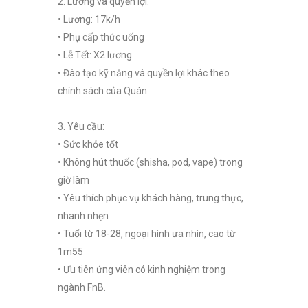
2. Lương và quyền lợi:
• Lương: 17k/h
• Phụ cấp thức uống
• Lễ Tết: X2 lương
• Đào tạo kỹ năng và quyền lợi khác theo
chính sách của Quán.
3. Yêu cầu:
• Sức khỏe tốt
• Không hút thuốc (shisha, pod, vape) trong
giờ làm
• Yêu thích phục vụ khách hàng, trung thực,
nhanh nhẹn
• Tuổi từ 18-28, ngoại hình ưa nhìn, cao từ
1m55
• Ưu tiên ứng viên có kinh nghiệm trong
ngành FnB.