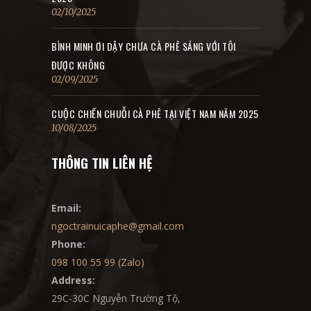
02/10/2025
BÌNH MINH ƠI DẬY CHƯA CÀ PHÊ SÁNG VỚI TÔI
ĐƯỢC KHÔNG
02/09/2025
CUỘC CHIẾN CHUỖI CÀ PHÊ TẠI VIỆT NAM NĂM 2025
10/08/2025
THÔNG TIN LIÊN HỆ
Email:
ngoctrainuicaphe@gmail.com
Phone:
098 100 55 99 (Zalo)
Address:
29C-30C Nguyễn Trường Tộ,