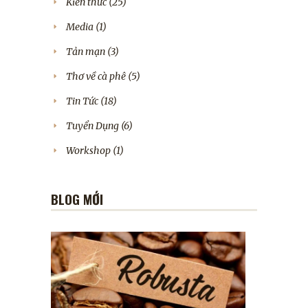
Kiến thức
(25)
Media
(1)
Tản mạn
(3)
Thơ về cà phê
(5)
Tin Tức
(18)
Tuyển Dụng
(6)
Workshop
(1)
BLOG MỚI