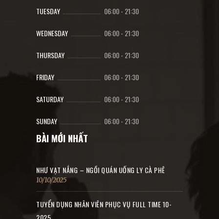
TUESDAY
06:00
-
21:30
WEDNESDAY
06:00
-
21:30
THURSDAY
06:00
-
21:30
FRIDAY
06:00
-
21:30
SATURDAY
06:00
-
21:30
SUNDAY
06:00
-
21:30
BÀI MỚI NHẤT
NHƯ VẠT NẮNG – NGỒI QUÁN UỐNG LY CÀ PHÊ
10/10/2025
TUYỂN DỤNG NHÂN VIÊN PHỤC VỤ FULL TIME 10-
2025