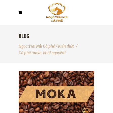
BLOG
Ngọc Trai Núi Cà phê
/
Kiến thức
/
Cà phê moka, khởi nguyên?