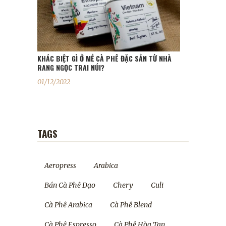
KHÁC BIỆT GÌ Ở MẺ CÀ PHÊ ĐẶC SẢN TỪ NHÀ
RANG NGỌC TRAI NÚI?
01/12/2022
TAGS
Aeropress
Arabica
Bán Cà Phê Dạo
Chery
Culi
Cà Phê Arabica
Cà Phê Blend
Cà Phê Espresso
Cà Phê Hòa Tan