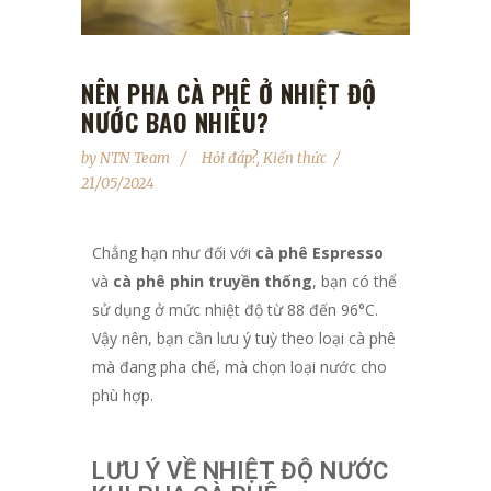
NÊN PHA CÀ PHÊ Ở NHIỆT ĐỘ
NƯỚC BAO NHIÊU?
by
NTN Team
Hỏi đáp?
,
Kiến thức
21/05/2024
Chẳng hạn như đối với
cà phê Espresso
và
cà phê phin truyền thống
, bạn có thể
sử dụng ở mức nhiệt độ từ 88 đến 96°C.
Vậy nên, bạn cần lưu ý tuỳ theo loại cà phê
mà đang pha chế, mà chọn loại nước cho
phù hợp.
LƯU Ý VỀ NHIỆT ĐỘ NƯỚC