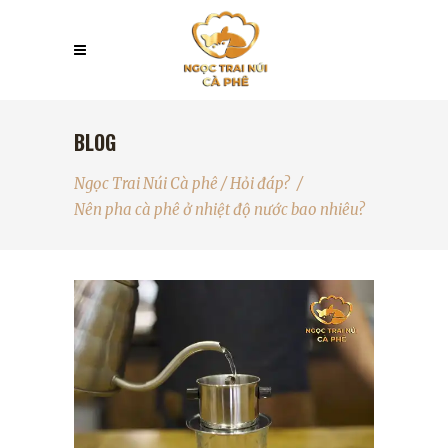
BLOG
Ngọc Trai Núi Cà phê
/
Hỏi đáp?
/
Nên pha cà phê ở nhiệt độ nước bao nhiêu?