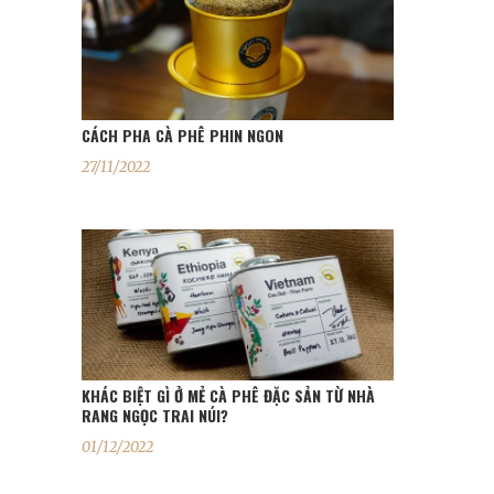
CÁCH PHA CÀ PHÊ PHIN NGON
27/11/2022
KHÁC BIỆT GÌ Ở MẺ CÀ PHÊ ĐẶC SẢN TỪ NHÀ
RANG NGỌC TRAI NÚI?
01/12/2022