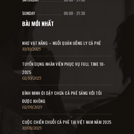
SUNDAY
06:00
-
21:30
BÀI MỚI NHẤT
NHƯ VẠT NẮNG – NGỒI QUÁN UỐNG LY CÀ PHÊ
10/10/2025
TUYỂN DỤNG NHÂN VIÊN PHỤC VỤ FULL TIME 10-
2025
02/10/2025
BÌNH MINH ƠI DẬY CHƯA CÀ PHÊ SÁNG VỚI TÔI
ĐƯỢC KHÔNG
02/09/2025
CUỘC CHIẾN CHUỖI CÀ PHÊ TẠI VIỆT NAM NĂM 2025
10/08/2025