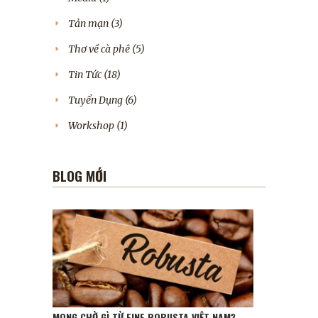
Tản mạn
(3)
Thơ về cà phê
(5)
Tin Tức
(18)
Tuyển Dụng
(6)
Workshop
(1)
BLOG MỚI
MONG CHỜ GÌ TỪ FINE ROBUSTA VIỆT NAM?