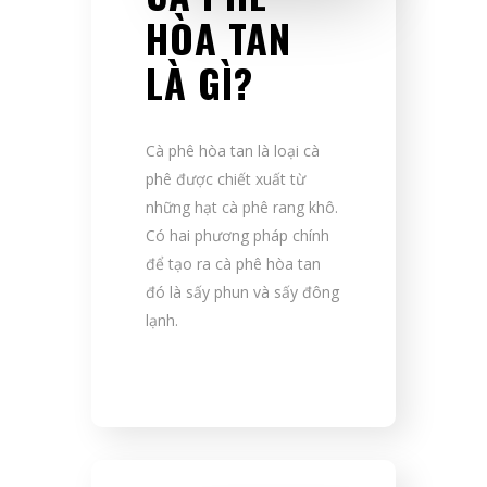
HÒA TAN
LÀ GÌ?
Cà phê hòa tan là loại cà
phê được chiết xuất từ
những hạt cà phê rang khô.
Có hai phương pháp chính
để tạo ra cà phê hòa tan
đó là sấy phun và sấy đông
lạnh.