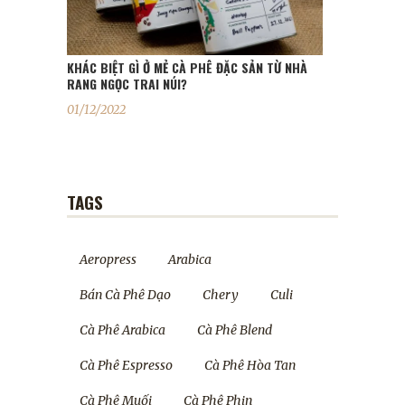
KHÁC BIỆT GÌ Ở MẺ CÀ PHÊ ĐẶC SẢN TỪ NHÀ
RANG NGỌC TRAI NÚI?
01/12/2022
TAGS
Aeropress
Arabica
Bán Cà Phê Dạo
Chery
Culi
Cà Phê Arabica
Cà Phê Blend
Cà Phê Espresso
Cà Phê Hòa Tan
Cà Phê Muối
Cà Phê Phin