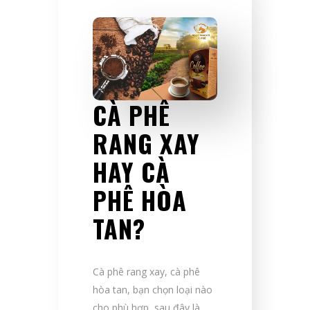
CÀ PHÊ
RANG XAY
HAY CÀ
PHÊ HÒA
TAN?
Cà phê rang xay, cà phê
hòa tan, bạn chọn loại nào
cho phù hợp, sau đây là