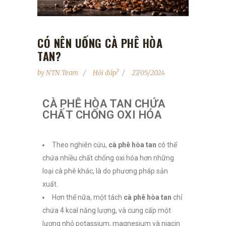
CÓ NÊN UỐNG CÀ PHÊ HÒA
TAN?
by
NTN Team
Hỏi đáp?
27/05/2024
CÀ PHÊ HÒA TAN CHỨA
CHẤT CHỐNG OXI HÓA
Theo nghiên cứu,
cà phê hòa tan
có thể
chứa nhiều chất chống oxi hóa hơn những
loại cà phê khác, là do phương pháp sản
xuất.
Hơn thế nữa, một tách
cà phê hòa tan
chỉ
chứa 4 kcal năng lượng, và cung cấp một
lượng nhỏ potassium, magnesium và niacin