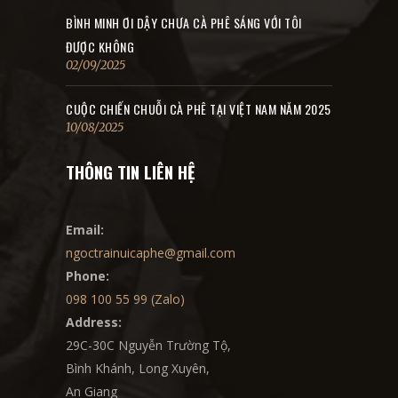
BÌNH MINH ƠI DẬY CHƯA CÀ PHÊ SÁNG VỚI TÔI
ĐƯỢC KHÔNG
02/09/2025
CUỘC CHIẾN CHUỖI CÀ PHÊ TẠI VIỆT NAM NĂM 2025
10/08/2025
THÔNG TIN LIÊN HỆ
Email:
ngoctrainuicaphe@gmail.com
Phone:
098 100 55 99 (Zalo)
Address:
29C-30C Nguyễn Trường Tộ,
Bình Khánh, Long Xuyên,
An Giang