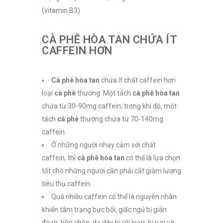
(vitamin B3)
CÀ PHÊ HÒA TAN CHỨA ÍT
CAFFEIN HƠN
Cà phê hòa tan
chứa ít chất caffein hơn
loại
cà phê
thường. Một tách
cà phê hòa tan
chứa từ 30-90mg caffein, trong khi đó, một
tách
cà phê
thường chứa từ 70-140mg
caffein.
Ở những người nhạy cảm với chất
caffein, thì
cà phê hòa tan
có thể là lựa chọn
tốt cho những người cần phải cắt giảm lượng
tiêu thụ caffein.
Quá nhiều caffein có thể là nguyên nhân
khiến tâm trạng bực bội, giấc ngủ bị gián
đoạn, bồn chồn, dạ dày bị rối loạn, bị run và